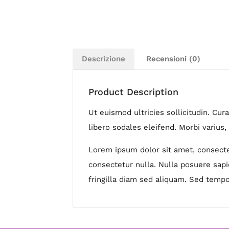
Descrizione
Recensioni (0)
Product Description
Ut euismod ultricies sollicitudin. Cu
libero sodales eleifend. Morbi varius, 
Lorem ipsum dolor sit amet, consectet
consectetur nulla. Nulla posuere sapie
fringilla diam sed aliquam. Sed tempo