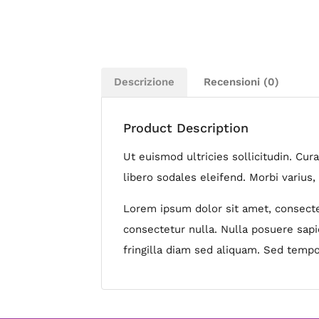
Descrizione
Recensioni (0)
Product Description
Ut euismod ultricies sollicitudin. Cu
libero sodales eleifend. Morbi varius, 
Lorem ipsum dolor sit amet, consectet
consectetur nulla. Nulla posuere sapie
fringilla diam sed aliquam. Sed tempo