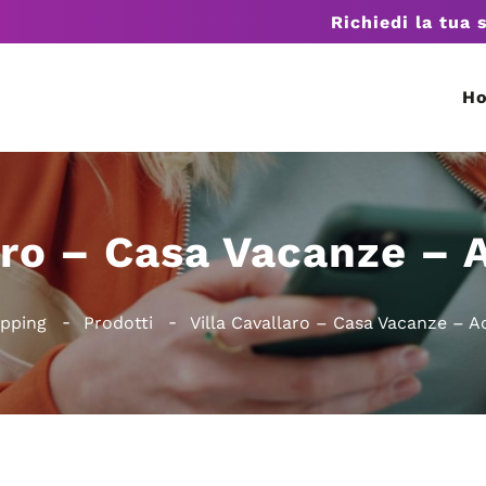
Richiedi la tua 
H
aro – Casa Vacanze – 
opping
Prodotti
Villa Cavallaro – Casa Vacanze – A