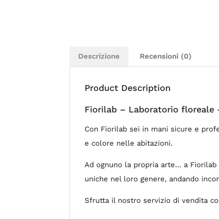
Descrizione
Recensioni (0)
Product Description
Fiorilab – Laboratorio floreale
Con Fiorilab sei in mani sicure e pro
e colore nelle abitazioni.
Ad ognuno la propria arte… a Fiorilab
uniche nel loro genere, andando incont
Sfrutta il nostro servizio di vendita c