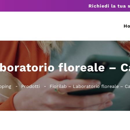
Richiedi la tua 
H
aboratorio floreale – 
pping
Prodotti
Fiorilab – Laboratorio floreale – C