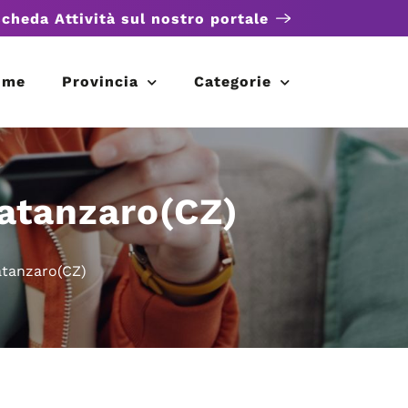
scheda Attività sul nostro portale
ome
Provincia
Categorie
Catanzaro(CZ)
atanzaro(CZ)