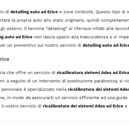
io di
detailing auto ad Erice
e zone limitrofe. Questo tipo di i
ortare la propria auto allo stato originario, quindi completame
gli esterni. Il termine “detailing” si riferisce infatti alle tecn
ng auto ad Erice
non lascia spazio alla trascuratezza e si imp
er un preventivo sul nostro servizio di
detailing auto ad Eric
rice
ria che offre un servizio di
ricalibratura sistemi Adas ad Eric
 a seguito di un intervento di sostituzione parabrezza, si rica
o personale è specializzato nella
ricalibratura dei sistemi Ada
, in modo da assicurarti un servizio efficiente ed una guida pi
 il nostro servizio di
ricalibratura dei sistemi Adas ad Erice
e 