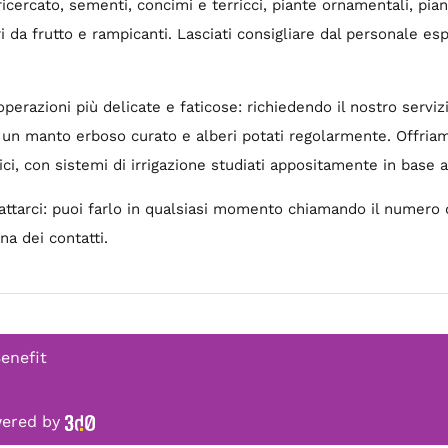
 ricercato, sementi, concimi e terricci, piante ornamentali, pi
 da frutto e rampicanti. Lasciati consigliare dal personale esp
e operazioni più delicate e faticose: richiedendo il nostro serv
n un manto erboso curato e alberi potati regolarmente. Offria
ci, con sistemi di irrigazione studiati appositamente in base a
tattarci: puoi farlo in qualsiasi momento chiamando il numer
na dei contatti.
Benefit
owered by