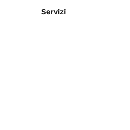
Servizi
AUTO NUOVE
VENDITA AUTO NUOVE E AUTO US
Tag
Concessionari
Motori