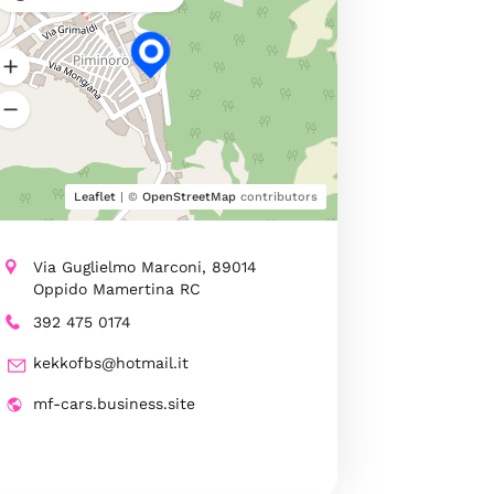
Leaflet
| ©
OpenStreetMap
contributors
Via Guglielmo Marconi, 89014
Oppido Mamertina RC
392 475 0174
kekkofbs@hotmail.it
mf-cars.business.site