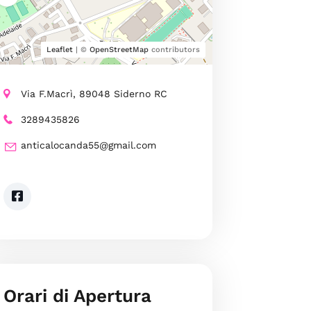
Leaflet
| ©
OpenStreetMap
contributors
Via F.Macrì, 89048 Siderno RC
3289435826
anticalocanda55@gmail.com
Orari di Apertura