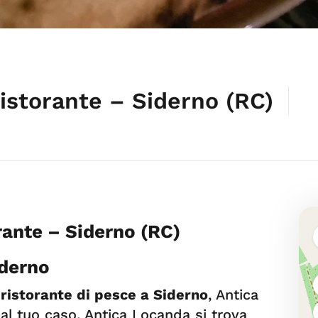
istorante – Siderno (RC)
rante – Siderno (RC)
iderno
o
ristorante di pesce a Siderno
, Antica
l tuo caso. Antica Locanda si trova