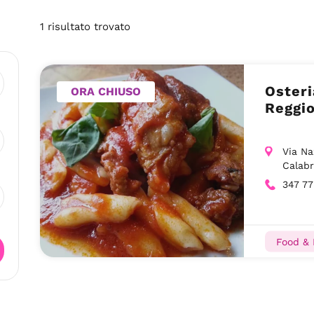
1
risultato
trovato
Osteri
ORA CHIUSO
Reggio
Via Na
Calabr
347 7
Food & 