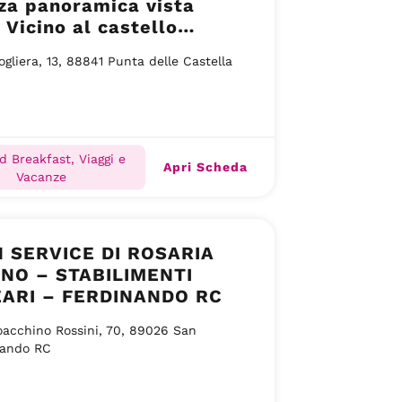
za panoramica vista
 Vicino al castello
ese a Punta delle
ogliera, 13, 88841 Punta delle Castella
la
d Breakfast, Viaggi e
Apri Scheda
Vacanze
 SERVICE DI ROSARIA
NO – STABILIMENTI
ARI – FERDINANDO RC
oacchino Rossini, 70, 89026 San
nando RC