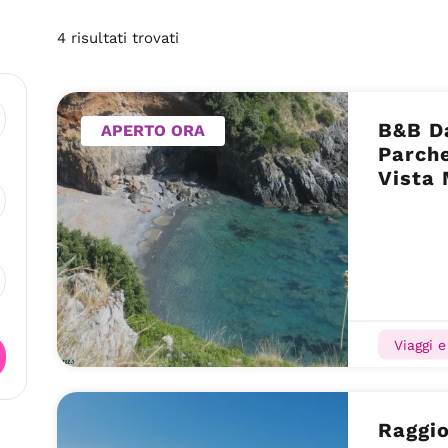
4
risultati
trovati
B&B D
APERTO ORA
Parche
Vista 
Cedro
Viaggi 
Raggio