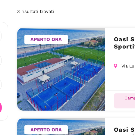
3
risultati
trovati
Oasi S
APERTO ORA
Sporti
Via Lu
Camp
Oasi S
APERTO ORA