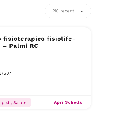
Più recenti
 fisioterapico fisiolife-
e – Palmi RC
87607
Apri Scheda
apisti, Salute