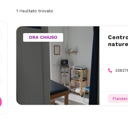
1
risultato
trovato
Centro
ORA CHIUSO
natur
33827
Fisioter