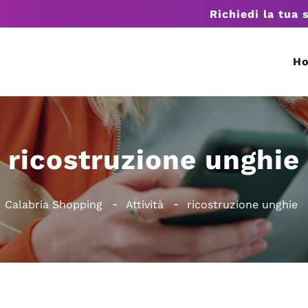
Richiedi la tua 
H
ricostruzione unghie
Calabria Shopping
Attività
ricostruzione unghie