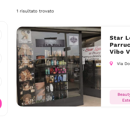
1
risultato
trovato
Star L
Parruc
Vibo V
Via Do
Beauty
Este