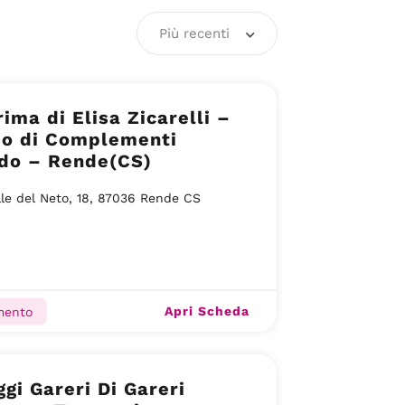
Più recenti
ima di Elisa Zicarelli –
io di Complementi
edo – Rende(CS)
lle del Neto, 18, 87036 Rende CS
Apri Scheda
mento
gi Gareri Di Gareri