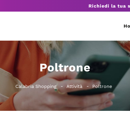
Richiedi la tua 
H
Poltrone
Calabria Shopping
Attività
Poltrone