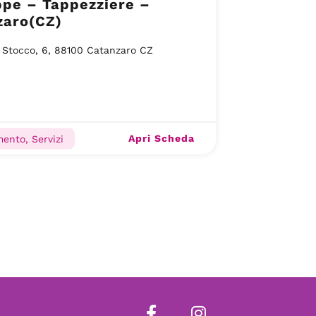
ppe – Tappezziere –
zaro(CZ)
 Stocco, 6, 88100 Catanzaro CZ
Apri Scheda
ento, Servizi