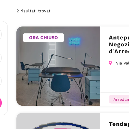
2
risultati
trovati
Antepr
ORA CHIUSO
Negoz
d’Arr
Via Va
Arreda
Tendag