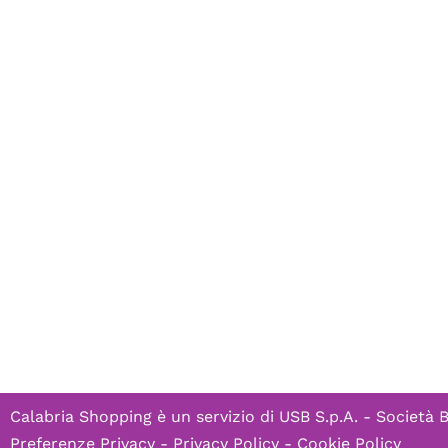
Calabria Shopping è un servizio di
USB S.p.A. - Società 
Preferenze Privacy
-
Privacy Policy
-
Cookie Policy