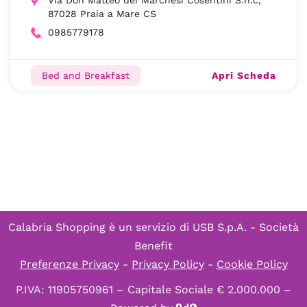
Via Don Matteo dei Marchesi Cosentini S.n.c,
87028 Praia a Mare CS
0985779178
Apri Scheda
Bed and Breakfast
Calabria Shopping è un servizio di
USB S.p.A. - Società
Benefit
Preferenze Privacy
-
Privacy Policy
-
Cookie Policy
P.IVA: 11905750961 – Capitale Sociale € 2.000.000 –