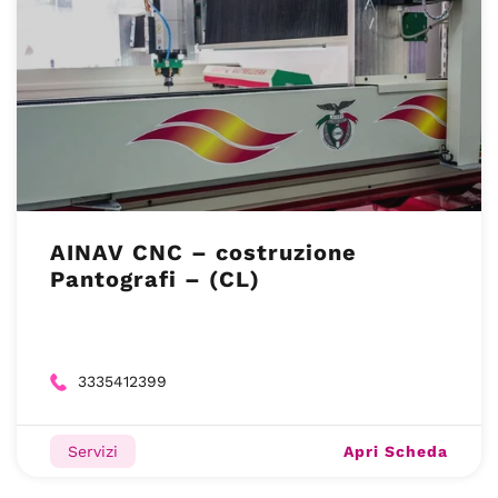
AINAV CNC – costruzione
Pantografi – (CL)
3335412399
Apri Scheda
Servizi