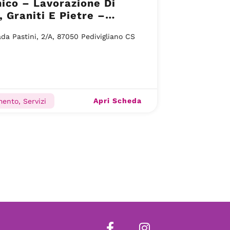
ico – Lavorazione Di
 Graniti E Pietre –
gliano CS
da Pastini, 2/A, 87050 Pedivigliano CS
Apri Scheda
ento, Servizi