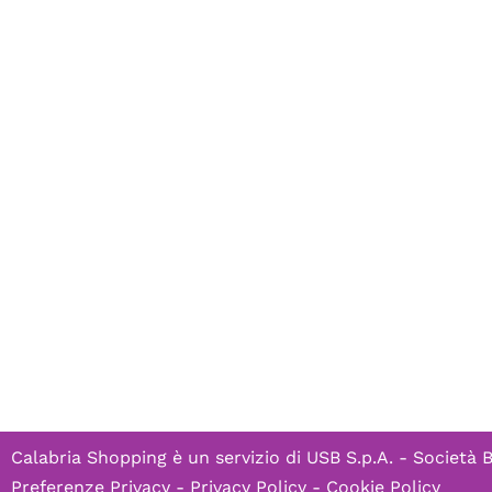
Calabria Shopping è un servizio di
USB S.p.A. - Società 
Preferenze Privacy
-
Privacy Policy
-
Cookie Policy