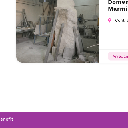
Domen
Marmi,
Pedivi
Contra
Arredam
Benefit