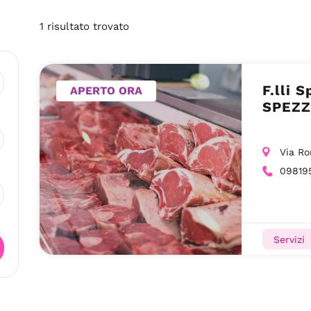
1
risultato
trovato
F.lli 
APERTO ORA
SPEZ
Via Ro
09819
Servizi