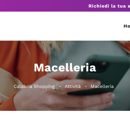
Richiedi la tua 
H
Macelleria
Calabria Shopping
Attività
Macelleria