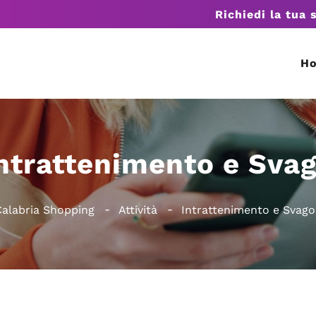
Richiedi la tua 
H
ntrattenimento e Sva
Calabria Shopping
Attività
Intrattenimento e Svago