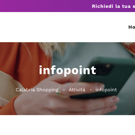
Richiedi la tua 
H
infopoint
Calabria Shopping
Attività
infopoint