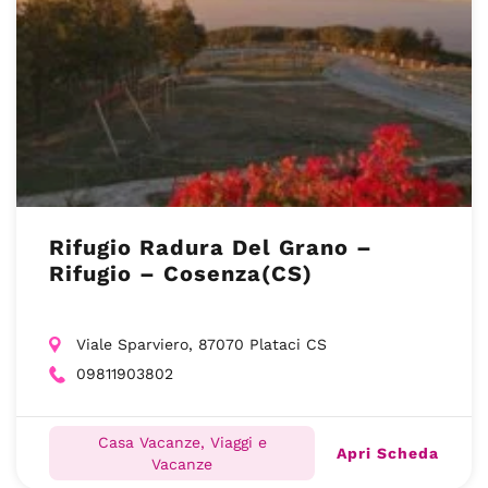
Rifugio Radura Del Grano –
Rifugio – Cosenza(CS)
Viale Sparviero, 87070 Plataci CS
09811903802
Casa Vacanze, Viaggi e
Apri Scheda
Vacanze