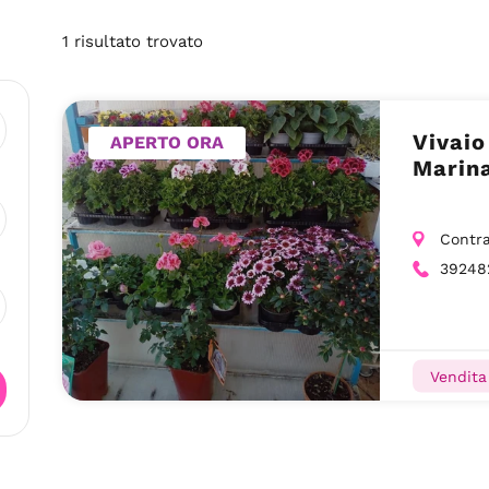
1
risultato
trovato
Vivaio
APERTO ORA
Marin
Contra
39248
Vendita 