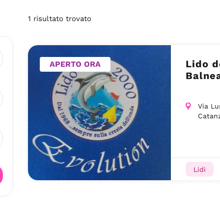
1
risultato
trovato
Lido d
APERTO ORA
Balnea
Via Lu
Catan
Lidi