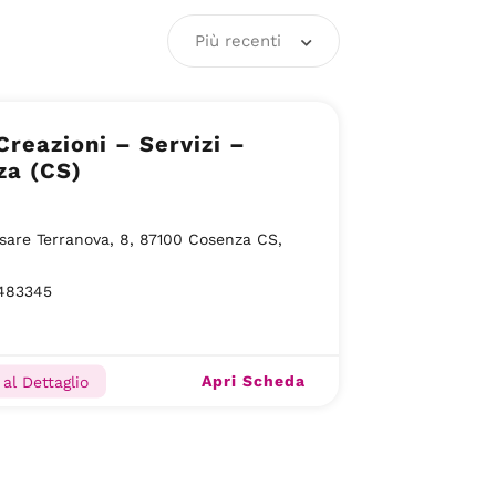
Più recenti
Creazioni – Servizi –
za (CS)
sare Terranova, 8, 87100 Cosenza CS,
483345
Apri Scheda
al Dettaglio