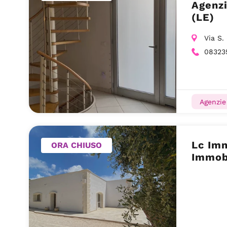
Agenzi
(LE)
Via S.
08323
Agenzie 
Lc Imm
ORA CHIUSO
Immobi