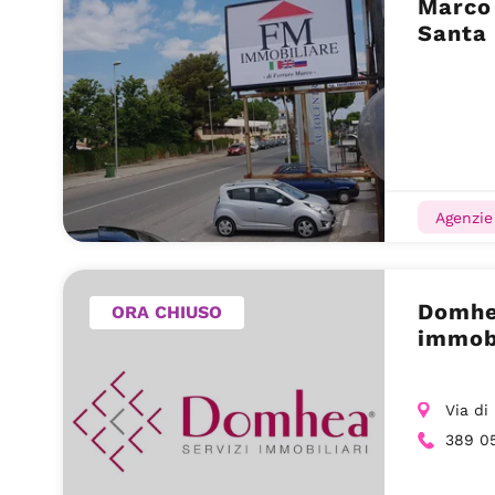
Marco
Santa 
Agenzie 
Domhe
ORA CHIUSO
immobi
Via di
389 0