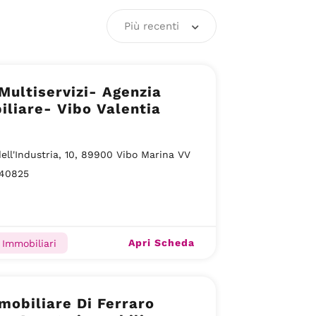
Più recenti
 Multiservizi- Agenzia
liare- Vibo Valentia
dell'Industria, 10, 89900 Vibo Marina VV
40825
Apri Scheda
 Immobiliari
obiliare Di Ferraro