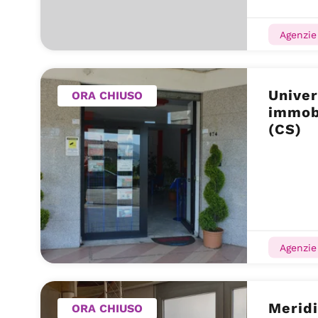
Agenzie 
Univer
ORA CHIUSO
immobi
(CS)
Agenzie 
Meridi
ORA CHIUSO