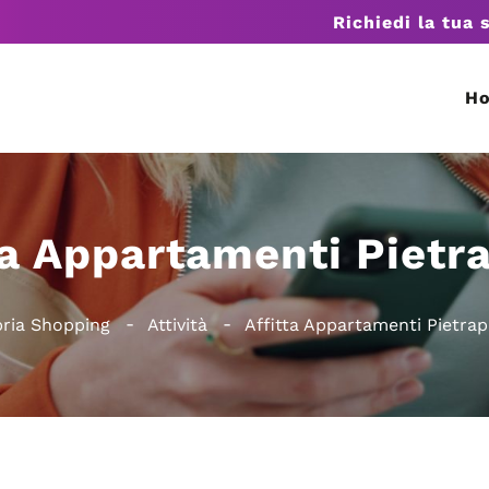
Richiedi la tua 
H
ta Appartamenti Pietr
bria Shopping
Attività
Affitta Appartamenti Pietrap