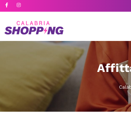
Affit
Cala