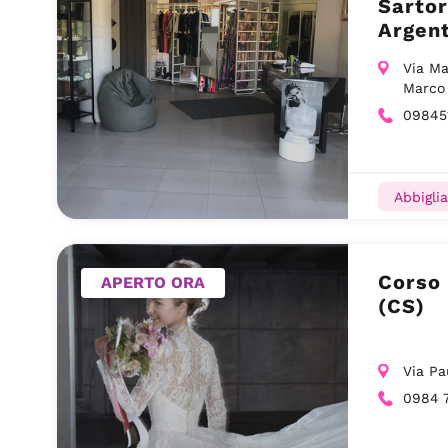
Sartor
Argen
Via Ma
Marco
09845
Abbigli
Corso Ma
APERTO ORA
(CS)
Via Pa
0984 