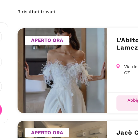
3
risultati
trovati
L’Abit
APERTO ORA
Lamez
Via de
CZ
Abbi
Jacò C
APERTO ORA