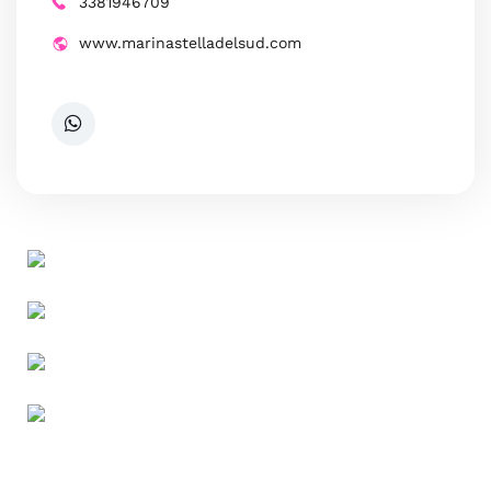
3381946709
www.marinastelladelsud.com