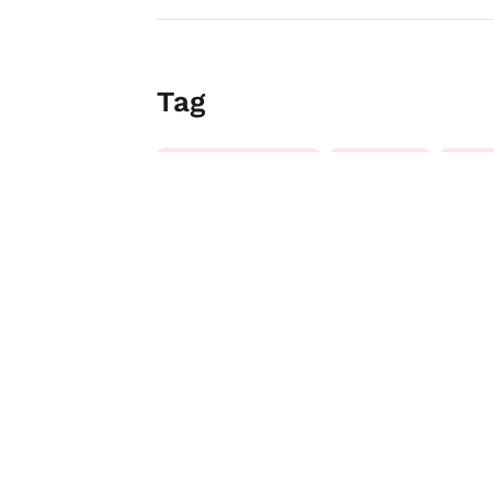
Tag
Concessionari
Motori
Nol