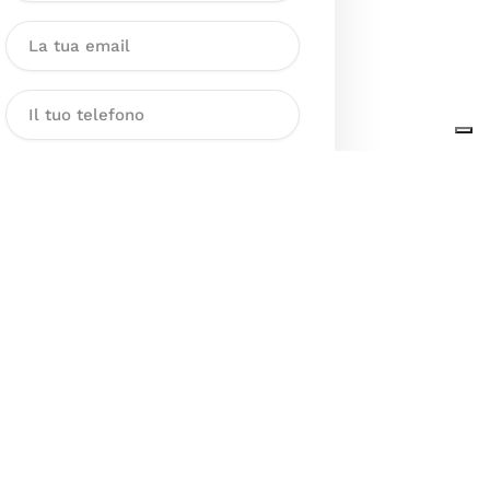
Dichiaro di aver preso visione
dell’Informativa sul trattamento
dei dati personali presente al
seguente
link
ai sensi degli artt. 13
e 14 del GDPR ed esprimo il mio
consenso esplicito, libero ed
informato al trattamento dei miei
dati personali.