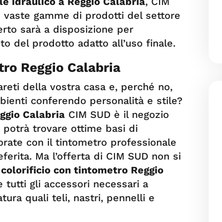
le idraulico a Reggio Calabria
, CIM
ù vaste gamme di prodotti del settore
erto sarà a disposizione per
sto del prodotto adatto all’uso finale.
tro Reggio Calabria
areti della vostra casa e, perché no,
bienti conferendo personalità e stile?
eggio Calabria
CIM SUD è il negozio
e potrà trovare ottime basi di
orate con il tintometro professionale
eferita. Ma l’offerta di CIM SUD non si
o
colorificio con tintometro Reggio
 tutti gli accessori necessari a
tura quali teli, nastri, pennelli e