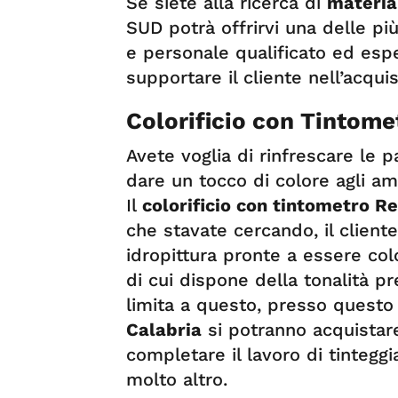
Se siete alla ricerca di
materia
SUD potrà offrirvi una delle pi
e personale qualificato ed esp
supportare il cliente nell’acqui
Colorificio con Tintome
Avete voglia di rinfrescare le p
dare un tocco di colore agli am
Il
colorificio con tintometro R
che stavate cercando, il client
idropittura pronte a essere col
di cui dispone della tonalità pr
limita a questo, presso quest
Calabria
si potranno acquistare
completare il lavoro di tinteggia
molto altro.