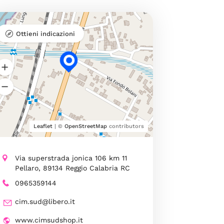
Ottieni indicazioni
Leaflet
| ©
OpenStreetMap
contributors
Via superstrada jonica 106 km 11
Pellaro, 89134 Reggio Calabria RC
0965359144
cim.sud@libero.it
www.cimsudshop.it