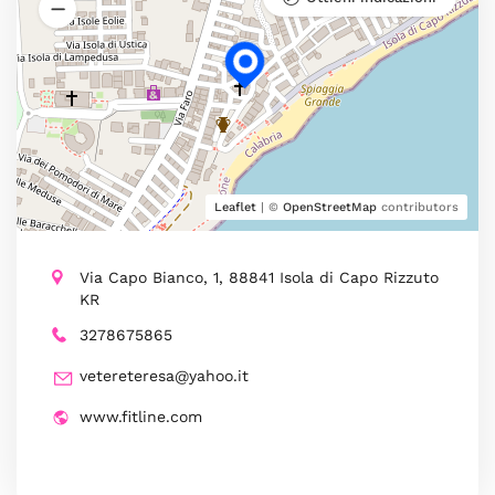
Leaflet
| ©
OpenStreetMap
contributors
Via Capo Bianco, 1, 88841 Isola di Capo Rizzuto
KR
3278675865
vetereteresa@yahoo.it
www.fitline.com