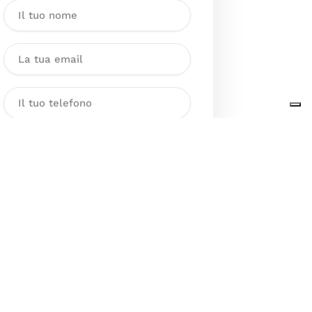
Dichiaro di aver preso visione
dell’Informativa sul trattamento
dei dati personali presente al
seguente
link
ai sensi degli artt. 13
e 14 del GDPR ed esprimo il mio
consenso esplicito, libero ed