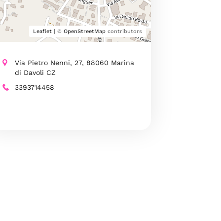
Leaflet
| ©
OpenStreetMap
contributors
Via Pietro Nenni, 27, 88060 Marina
di Davoli CZ
3393714458