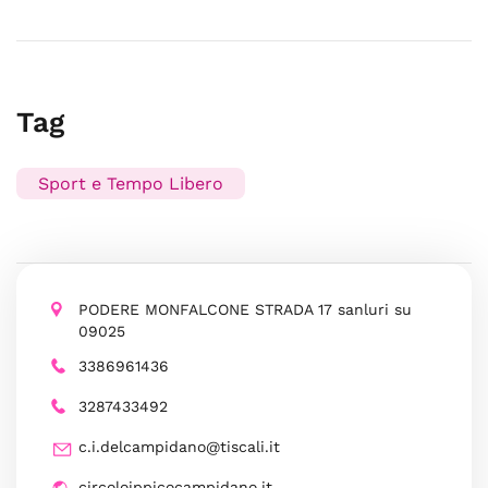
Tag
Sport e Tempo Libero
PODERE MONFALCONE STRADA 17 sanluri su
09025
3386961436
3287433492
c.i.delcampidano@tiscali.it
circoloippicocampidano.it