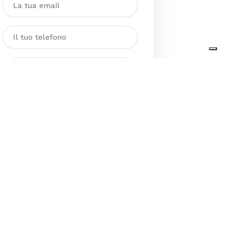
Dichiaro di aver preso visione
dell’Informativa sul trattamento
dei dati personali presente al
seguente
link
ai sensi degli artt. 13
e 14 del GDPR ed esprimo il mio
consenso esplicito, libero ed
informato al trattamento dei miei
dati personali.