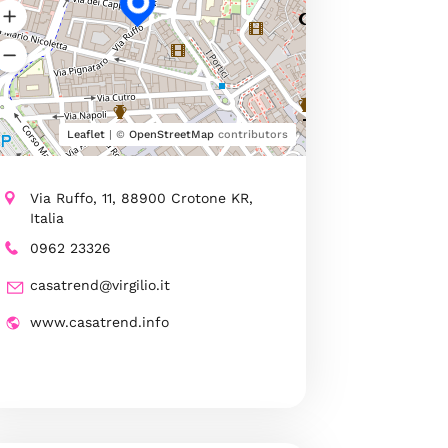
Leaflet
| ©
OpenStreetMap
contributors
Via Ruffo, 11, 88900 Crotone KR,
Italia
0962 23326
casatrend@virgilio.it
www.casatrend.info