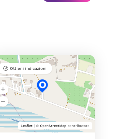
Ottieni indicazioni
Leaflet
| ©
OpenStreetMap
contributors